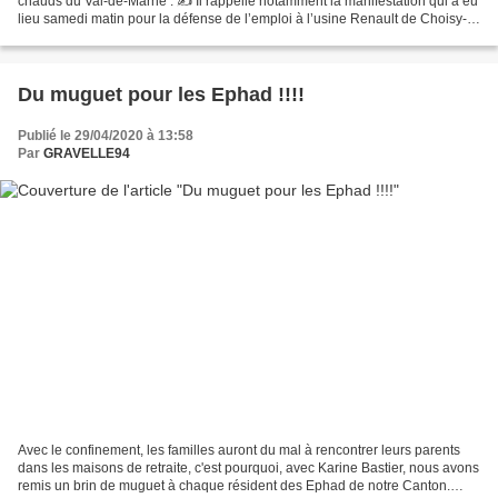
chauds du Val-de-Marne : ✍️ Il rappelle notamment la manifestation qui a eu
lieu samedi matin pour la défense de l’emploi à l’usine Renault de Choisy-
le-Roi en rappelant la...
Du muguet pour les Ephad !!!!
Publié le 29/04/2020 à 13:58
Par
GRAVELLE94
Avec le confinement, les familles auront du mal à rencontrer leurs parents
dans les maisons de retraite, c'est pourquoi, avec Karine Bastier, nous avons
remis un brin de muguet à chaque résident des Ephad de notre Canton.