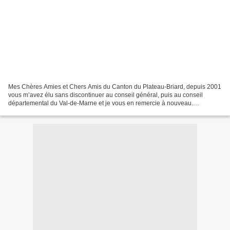
Mes Chères Amies et Chers Amis du Canton du Plateau-Briard, depuis 2001
vous m’avez élu sans discontinuer au conseil général, puis au conseil
départemental du Val-de-Marne et je vous en remercie à nouveau.
Aujourd’hui après ces 20 années passées à défendre...