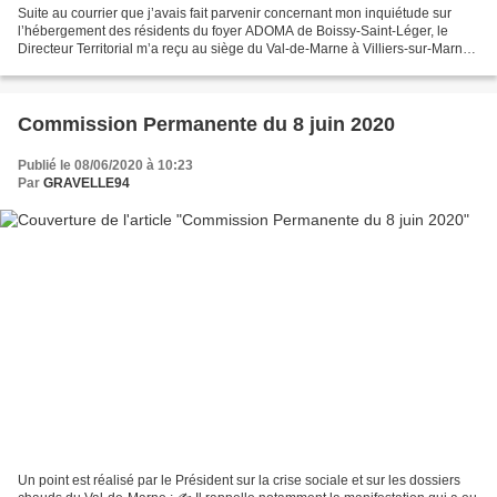
Suite au courrier que j’avais fait parvenir concernant mon inquiétude sur
l’hébergement des résidents du foyer ADOMA de Boissy-Saint-Léger, le
Directeur Territorial m’a reçu au siège du Val-de-Marne à Villiers-sur-Marne.
Petit rappel : en 1956, devant...
Commission Permanente du 8 juin 2020
Publié le 08/06/2020 à 10:23
Par
GRAVELLE94
Un point est réalisé par le Président sur la crise sociale et sur les dossiers