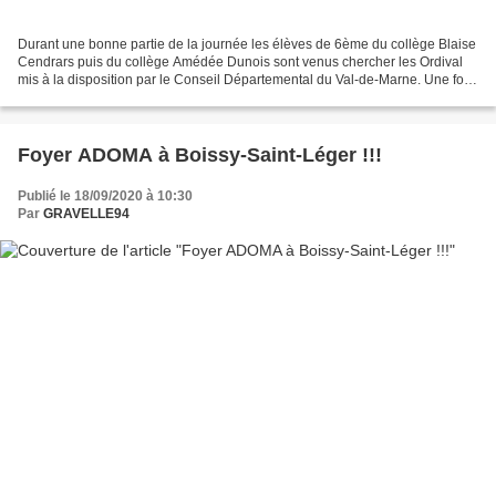
Durant une bonne partie de la journée les élèves de 6ème du collège Blaise
Cendrars puis du collège Amédée Dunois sont venus chercher les Ordival
mis à la disposition par le Conseil Départemental du Val-de-Marne. Une fois
rappelé que cet ordinateur est...
Foyer ADOMA à Boissy-Saint-Léger !!!
Publié le 18/09/2020 à 10:30
Par
GRAVELLE94